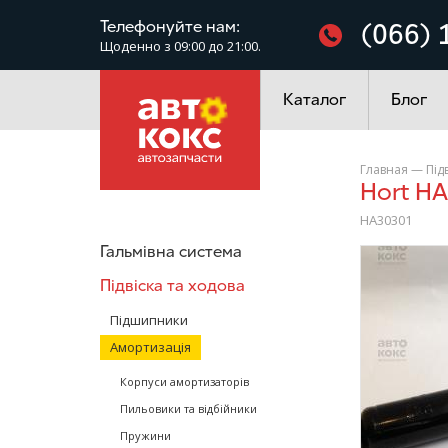
Фільтри
Телефонуйте нам:
(066) 
Щоденно з 09:00 до 21:00.
Електроустаткування
Каталог
Блог
Главная
—
Під
Hort 
HA30301
Гальмівна система
/>
Підвіска та ходова
Підшипники
Амортизація
Корпуси амортизаторів
Пильовики та відбійники
Пружини