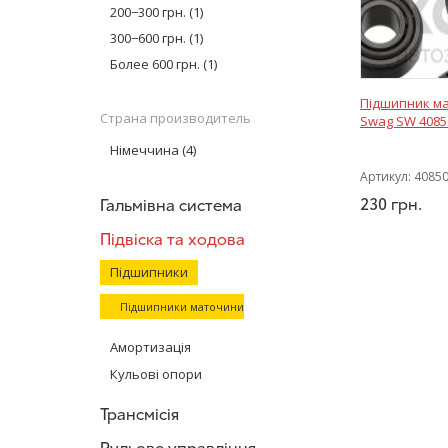
Moog
(5)
200−300 грн.
(1)
AT
(2)
300−600 грн.
(1)
MEYLE
(6)
Более 600 грн.
(1)
Glober
(2)
Підшипник м
SKF
(12)
Страна производитель
Swag SW 4085
CX
(4)
Німеччина
(4)
Optimal
(5)
Артикул:
4085
NTN-SNR
(19)
230
грн.
Гальмівна система
FEBI BILSTEIN
(3)
GSP Auto
(1)
Підвіска та ходова
Підшипники
Підшипники маточини
Амортизація
Кульові опори
Трансмісія