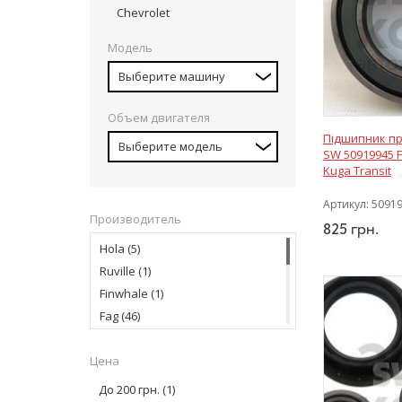
Chevrolet
Модель
Выберите машину
Объем двигателя
Підшипник пр
Выберите модель
SW 50919945 F
Kuga Transit
Артикул:
5091
Производитель
825
грн.
Hola
(5)
Ruville
(1)
Finwhale
(1)
Fag
(46)
Complex
(7)
Цена
Swag
(4)
GSP
(9)
До 200 грн.
(1)