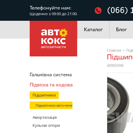
Фільтри
Телефонуйте нам:
(066) 
Щоденно з 09:00 до 21:00.
Електроустаткування
Каталог
Блог
Главная
—
Під
Підши
40903096
Гальмівна система
/>
Підвіска та ходова
Підшипники
Підшипники маточини
Амортизація
Кульові опори