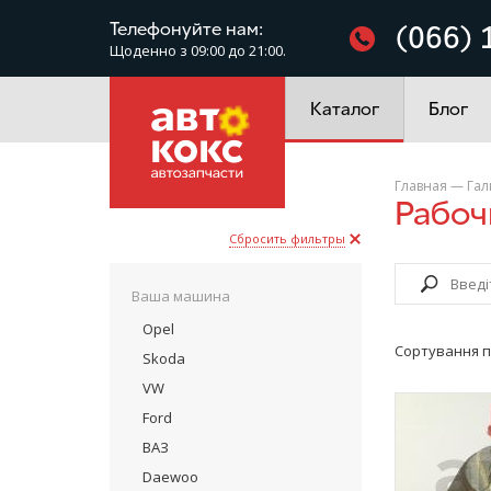
Фільтри
Телефонуйте нам:
(066) 
Щоденно з 09:00 до 21:00.
Електроустаткування
Каталог
Блог
Главная
—
Гал
Рабо
Сбросить фильтры
Ваша машина
Opel
Сортування п
Skoda
VW
Ford
ВАЗ
Daewoo