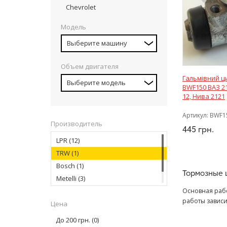
Chevrolet
Модель
Выберите машину
Объем двигателя
Гальмівний ц
Выберите модель
BWF150 ВАЗ 210
12, Нива 2121
Артикул:
BWF1
Производитель
445
грн.
LPR
(12)
TRW
(1)
Bosch
(1)
Тормозные
Metelli
(3)
Hort
(5)
Основная раб
работы зависи
Цена
тормозных цил
До 200 грн.
(0)
и основных пр