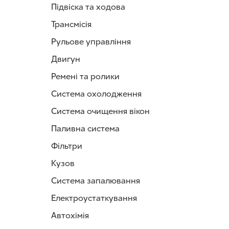
бачка прозрач
Підвіска та ходова
жидкости в си
критической о
Трансмісія
Корпус ГТЦ — 
Рульове управління
Передний порш
Двигун
поршень уста
поршнями нах
Ремені та ролики
В верхней ча
Система охолодження
всегда открыт
Итак ГТЦ состо
Система очищення вікон
чугунно
Паливна система
двух по
Фільтри
компенс
упорног
Кузов
резино
стопорн
Система запалювання
шайб и
Електроустаткування
двух пр
двух де
Автохімія
Устройство 