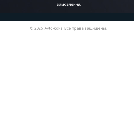
преобра
замовлення.
приводи
обеспеч
сохраня
© 2026. Avto-koks. Все права защищены.
Рабочие цили
принима
сжимает
обеспе
Причины и п
Наиболее расп
чего тормозна
работу благод
Один из призн
педаль тормоз
отправьтесь н
Вывод
В данном мате
тормозных цил