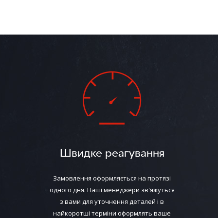
Конструкция р
поршнями, ме
крепления для
Принцип раб
Если нужно сб
приходит на в
Поршень ГТЦ д
в первом конт
возникает дав
Полости, кото
из бачка.
Давление в ко
Швидке реагування
из полостей 
После снижен
возвращаются
Замовлення оформляється на протязі
одного дня. Наші менеджери зв'яжуться
Функции то
з вами для уточнення деталей і в
ГТЦ выполняет
найкоротші терміни оформлять ваше