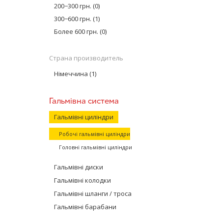
купить тормоз
200−300 грн.
(0)
300−600 грн.
(1)
Что такое «
Более 600 грн.
(0)
Главный тормо
системой торм
тормоза в гид
Страна производитель
и колеса авто
Німеччина
(1)
Если ГТЦ — эт
Их в системе 
и сжатие.
Гальмівна система
Устройство 
Гальмівні циліндри
Современный Г
Робочі гальмівні циліндри
существует дв
Головні гальмівні циліндри
и параллельна
а второй конт
Гальмівні диски
автомобилях п
параллельной
Гальмівні колодки
ГТЦ устанавли
Гальмівні шланги / троса
жидкостью. Эт
Гальмівні барабани
выступают из 