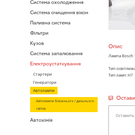
Система охолодження
Система очищення вікон
Паливна система
Фільтри
Кузов
Опис
Система запалювання
Лампа Bosch 1
Електроустаткування
Тип освітлюва
Стартери
Тип ламп: H7
Генератори
Автолампи
Остави
Автолампи ближнього / дальнього
світла
Автохімія