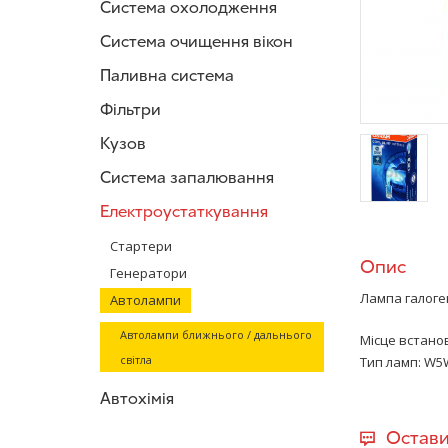
Система охолодження
Система очищення вікон
Паливна система
Фільтри
Кузов
Система запалювання
Електроустаткування
/>
Стартери
Опис
Генератори
Лампа галог
Автолампи
Автолампи ближнього / дальнього
Місце встанов
світла
Тип ламп: W5W
Автохімія
Остави