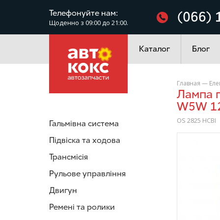
Фільтри
Телефонуйте нам:
(066) 
Щоденно з 09:00 до 21:00.
Електроустаткування
Каталог
Блог
Главная
—
Еле
Лампа галогенна Osram OS 2825 HCBI COOL BLUE Intense
W5W 12
OS 2825 HCBI
Гальмівна система
Підвіска та ходова
/>
Трансмісія
Рульове управління
Двигун
Ремені та ролики