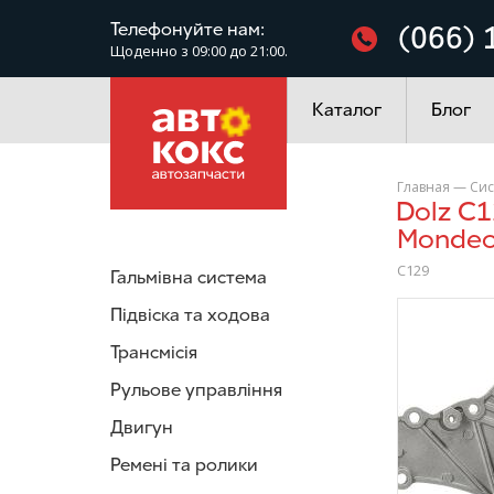
Фільтри
Телефонуйте нам:
(066) 
Щоденно з 09:00 до 21:00.
Електроустаткування
Каталог
Блог
Главная
—
Сис
Dolz C129 Насос водяний Форд Fiesta C-Max Focus Fusion
Monde
C129
Гальмівна система
/>
Підвіска та ходова
Трансмісія
Рульове управління
Двигун
Ремені та ролики