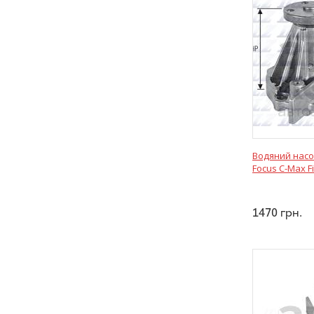
Водяний насос
Focus C-Max F
1470
грн.