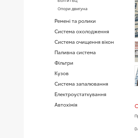
Болти ГБЦ
Опори двигуна
Ремені та ролики
Система охолодження
Система очищення вікон
Паливна система
Фільтри
/
Кузов
Система запалювання
/
Електроустаткування
Автохімія
П
D