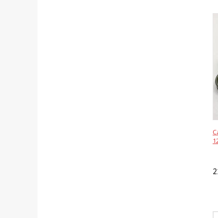
С
1
2