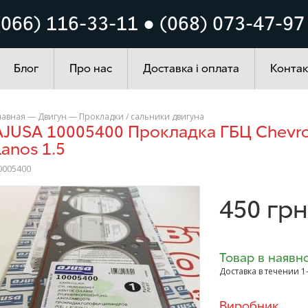
Кузов
Система запалюванн
(066) 116-33-11 ● (068) 073-47-97
ування
Автохімія
Блог
Про нас
Доставка і оплата
Контак
лавная
—
Двигун
—
Прокладки / сальники двигуна
t Aveo 1.5 Daewoo
Lanos 1.5
0005400
>
450
грн
Товар в наявно
Доставка в течении 1
Виробник