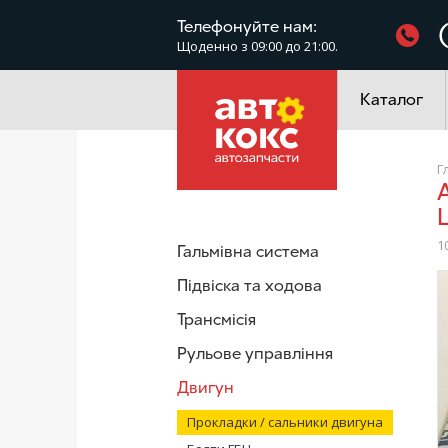
Фільтри
Телефонуйте нам:
Щоденно з 09:00 до 21:00.
Електроустатк
Каталог
Г
AJUSA 10005400 Прокладка ГБЦ Chevrole
1
Гальмівна система
/
Підвіска та ходова
Трансмісія
Рульове управління
Двигун
Прокладки / сальники двигуна