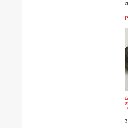
C
Р
С
(
T
3