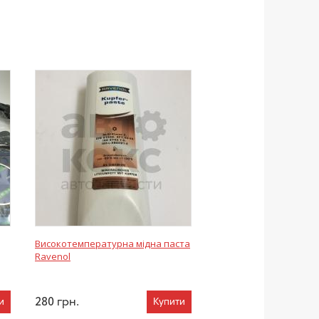
Високотемпературна мідна паста
Ravenol
280
грн.
и
Купити