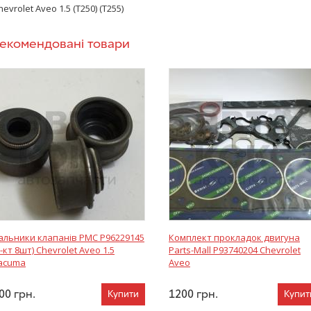
hevrolet Aveo 1.5 (T250) (T255)
екомендовані товари
альники клапанів PMC P96229145
Комплект прокладок двигуна
к-кт 8шт) Chevrolet Aveo 1.5
Parts-Mall P93740204 Chevrolet
acuma
Aveo
00
грн.
1200
грн.
Купити
Купит