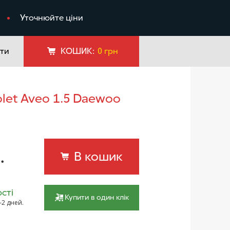
я
Уточнюйте ціни
ти
КОШИК:
0
грн
.
В кошик
сті
Купити в один клік
–2 дней.