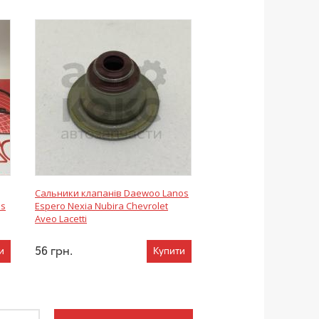
Сальники клапанів Daewoo Lanos
os
Espero Nexia Nubira Chevrolet
Aveo Lacetti
56
грн.
и
Купити