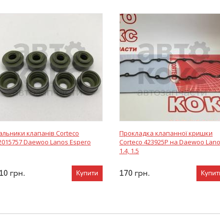
альники клапанів Corteco
Прокладка клапанної кришки
2015757 Daewoo Lanos Espero
Corteco 423925P на Daewoo Lan
1.4, 1.5
10
грн.
170
грн.
Купити
Купит