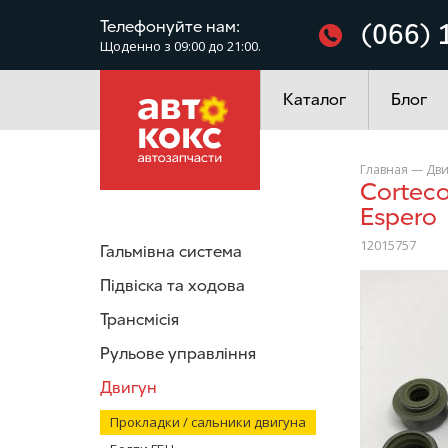
Фільтри
Телефонуйте нам:
(066) 
Щоденно з 09:00 до 21:00.
Електроустаткування
Каталог
Блог
Главная
—
Дви
Corteco 12015757 Сальники клапанів (8 шт) Daewoo Lanos
Espero
12015757
Гальмівна система
/>
Підвіска та ходова
Трансмісія
Рульове управління
Двигун
Прокладки / сальники двигуна