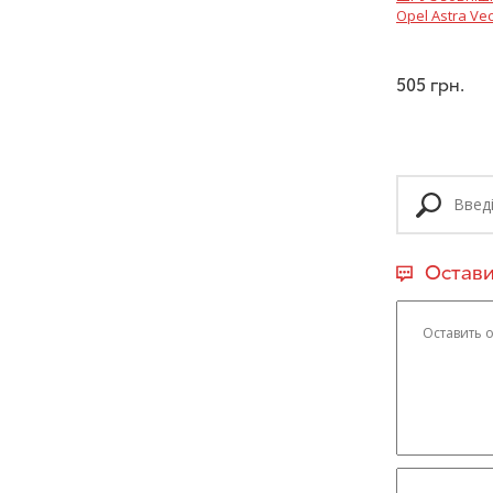
Opel Astra Vec
505
грн.
Остави