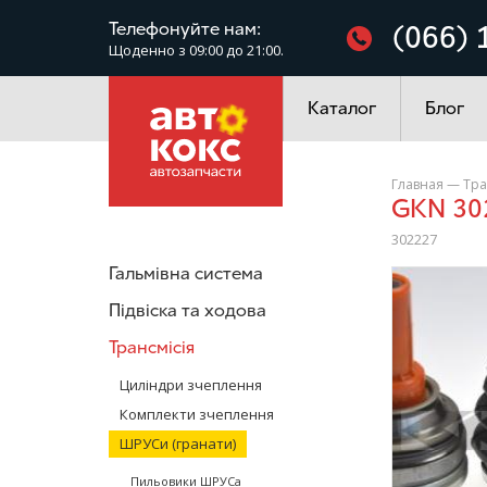
Фільтри
Телефонуйте нам:
(066) 
Щоденно з 09:00 до 21:00.
Електроустаткування
Каталог
Блог
Главная
—
Тра
GKN 3
302227
Гальмівна система
/>
Підвіска та ходова
Трансмісія
Циліндри зчеплення
Комплекти зчеплення
ШРУСи (гранати)
Пильовики ШРУСа