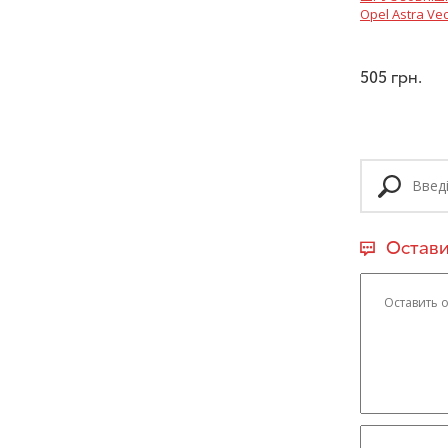
Opel Astra Vec
505
грн.
Остави