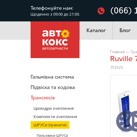
Фільтри
Телефонуйте нам:
(066) 
Щоденно з 09:00 до 21:00.
Електроустаткування
Каталог
Блог
Главная
—
Тра
Ruvill
75352S
Гальмівна система
/>
Підвіска та ходова
Трансмісія
Циліндри зчеплення
Комплекти зчеплення
ШРУСи (гранати)
Пильовики ШРУСа