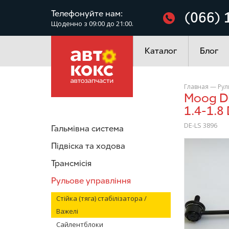
Фільтри
Телефонуйте нам:
(066) 
Щоденно з 09:00 до 21:00.
Електроустаткування
Каталог
Блог
Главная
—
Рул
Moog DE-LS 3896 Тяга (стійка) стабілізатора Chevrolet Lacetti
1.4-1.8
DE-LS 3896
Гальмівна система
/>
Підвіска та ходова
Трансмісія
Рульове управління
Стійка (тяга) стабілізатора /
Важелі
Сайлентблоки