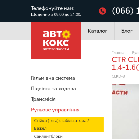
Фільтри
Телефонуйте нам:
(066) 
Щоденно з 09:00 до 21:00.
Електроустаткування
Каталог
Блог
Главная
—
Рул
CTR CLKD-8 Стійка стабілізатора Chevrolet Aveo, Kalos, Tacuma
1.4-1.6
CLKD-8
Гальмівна система
/>
Підвіска та ходова
Трансмісія
Рульове управління
Стійка (тяга) стабілізатора /
Важелі
Сайлентблоки