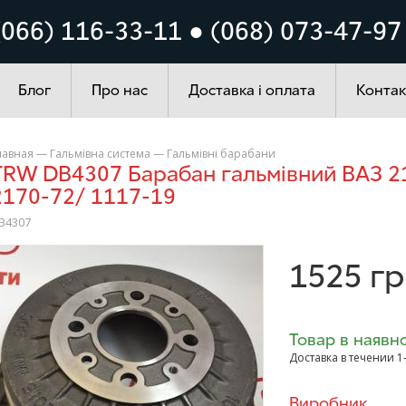
Кузов
Система запалюванн
(066) 116-33-11 ● (068) 073-47-97
ування
Автохімія
Блог
Про нас
Доставка і оплата
Контак
лавная
—
Гальмівна система
—
Гальмівні барабани
99/ 2110-12/
2170-72/ 1117-19
B4307
>
1525
гр
Товар в наявно
Доставка в течении 1
Виробник