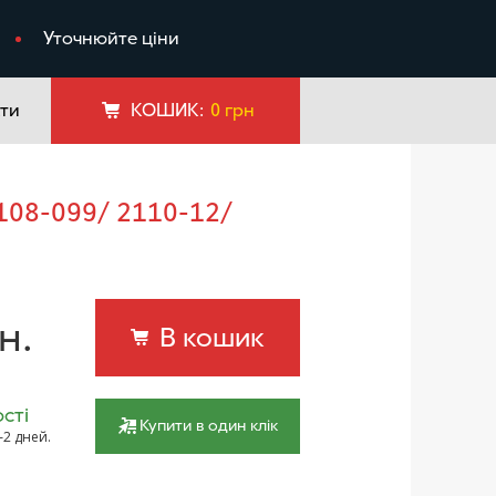
я
Уточнюйте ціни
ти
КОШИК:
0
грн
н.
В кошик
сті
Купити в один клік
–2 дней.