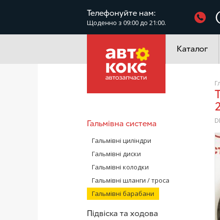
Фільтри
Телефонуйте нам:
Щоденно з 09:00 до 21:00.
Електроустатк
Каталог
Г
TRW DB4307 Барабан гальмівний ВАЗ 2108-0
D
Гальмівна система
/
Гальмівні циліндри
Гальмівні диски
Гальмівні колодки
Гальмівні шланги / троса
Гальмівні барабани
Підвіска та ходова