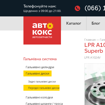
Фільтри
Телефонуйте нам:
(066) 
Щоденно з 09:00 до 21:00.
Електроустаткування
Каталог
Блог
Главная
—
Гал
LPR A1024V Гальмівний диск передній VW Golf Passat Skoda
Superb
LPR A1024V
Гальмівна система
/>
Гальмівні циліндри
Гальмівні диски
Задні гальмівні диски
Передні гальмівні диски
Гальмівні колодки
Гальмівні шланги / троса