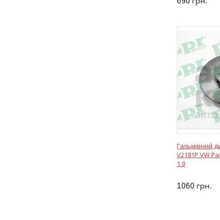
690
грн.
Гальмівний д
V2181P VW Pas
1.9
1060
грн.