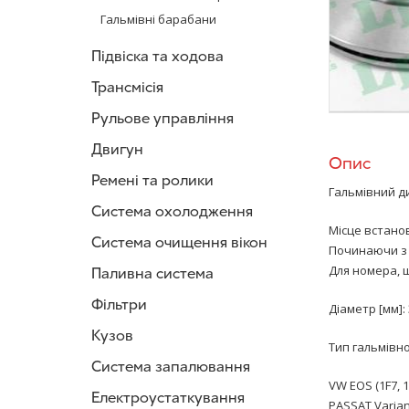
Гальмівні барабани
Підвіска та ходова
Трансмісія
Рульове управління
Двигун
Опис
Ремені та ролики
Гальмівний ди
Система охолодження
Місце встанов
Система очищення вікон
Починаючи з 
Для номера, 
Паливна система
Фільтри
Діаметр [мм]:
Кузов
Тип гальмівн
Система запалювання
VW EOS (1F7, 1F
Електроустаткування
PASSAT Variant