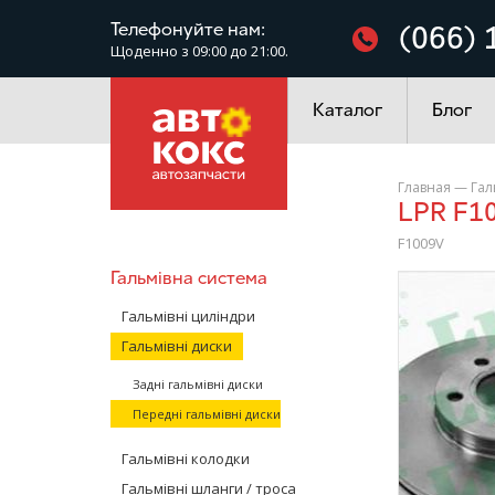
Фільтри
Телефонуйте нам:
(066) 
Щоденно з 09:00 до 21:00.
Електроустаткування
Каталог
Блог
Главная
—
Гал
LPR F1
F1009V
Гальмівна система
/>
Гальмівні циліндри
Гальмівні диски
Задні гальмівні диски
Передні гальмівні диски
Гальмівні колодки
Гальмівні шланги / троса