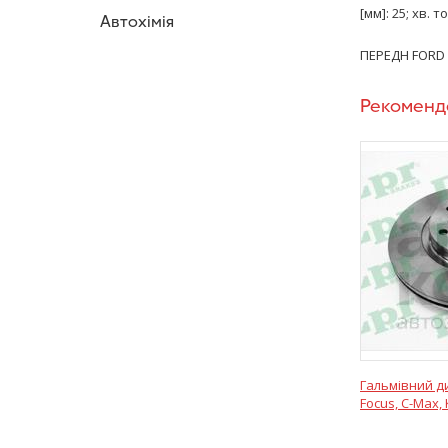
[мм]: 25; хв. 
Автохімія
ПЕРЕДН FORD C-
Рекоменд
Гальмівний ди
Focus, C-Max, 