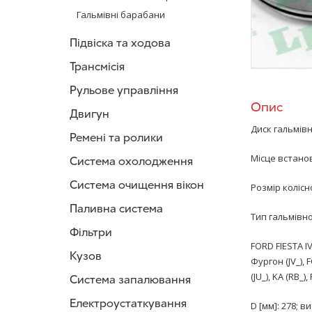
Гальмівні барабани
Підвіска та ходова
Трансмісія
Рульове управління
Опис
Двигун
Диск гальмівн
Ремені та ролики
Місце встанов
Система охолодження
Система очищення вікон
Розмір колісн
Паливна система
Тип гальмівн
Фільтри
FORD FIESTA IV 
Кузов
Фургон (JV_),
(JU_), KA (RB_)
Система запалювання
Електроустаткування
D [мм]: 278; 