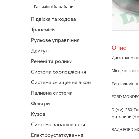
Гальмівні барабани
Підвіска та ходова
Трансмісія
Рульове управління
Опис
Двигун
Диск гальмів
Ремені та ролики
Місце встанов
Система охолодження
Система очищення вікон
Тип гальмівн
Паливна система
FORD MONDEO II
Фільтри
D [мм]: 280; Т
Кузов
маточини [мм]: 
Система запалювання
ЗАДН FORD MO
Електроустаткування