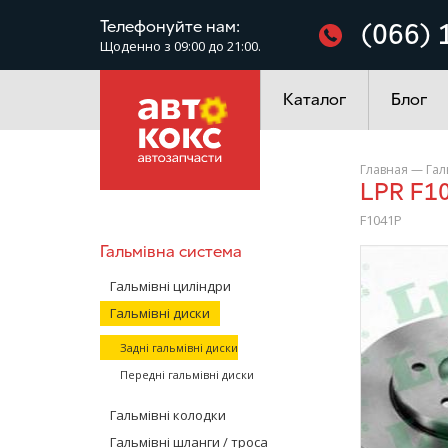
Фільтри
Телефонуйте нам:
(066) 
Щоденно з 09:00 до 21:00.
Електроустаткування
Каталог
Блог
Главная
—
Гал
LPR F
F1041P
Гальмівна система
/>
Гальмівні циліндри
Гальмівні диски
Задні гальмівні диски
Передні гальмівні диски
Гальмівні колодки
Гальмівні шланги / троса