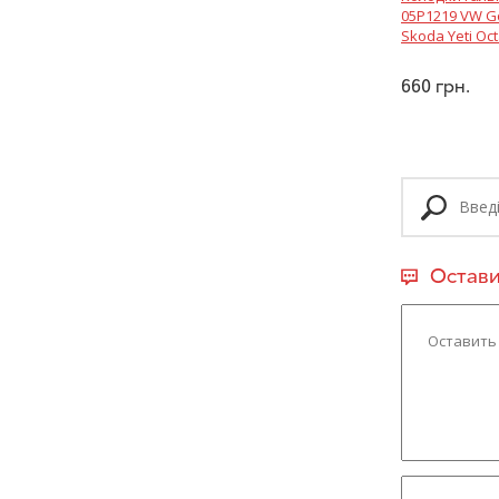
05P1219 VW Go
Skoda Yeti Oct
660
грн.
Остави