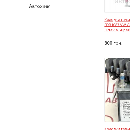
Автохімія
Колодки гальм
FDB1083 VW G
Octavia Super
800
грн.
Колодки гальм