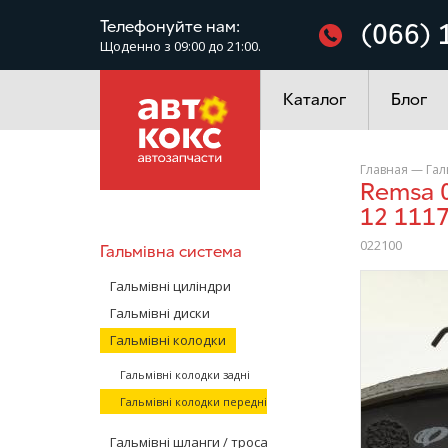
Фільтри
Телефонуйте нам:
(066) 
Щоденно з 09:00 до 21:00.
Електроустаткування
Каталог
Блог
Главная
—
Гал
Remsa 022100 Колодки гальмівні передні ВАЗ 2108-099 2110-
12 111
022100
Гальмівна система
/>
Гальмівні циліндри
Гальмівні диски
Гальмівні колодки
Гальмівні колодки задні
Гальмівні колодки передні
Гальмівні шланги / троса