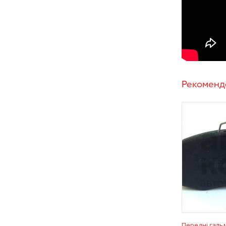
Рекоменд
Передні галь