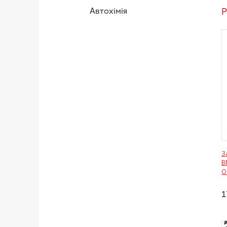
Автохімія
Р
З
B
O
1