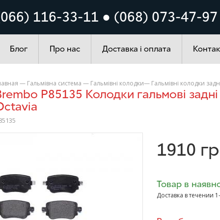
Кузов
Система запалюванн
(066) 116-33-11 ● (068) 073-47-97
ування
Автохімія
Блог
Про нас
Доставка і оплата
Контак
лавная
—
Гальмівна система
—
Гальмівні колодки
—
Гальмівні колодки задн
VW Caddy Skoda
Octavia
85135
>
1910
гр
Товар в наявно
Доставка в течении 1