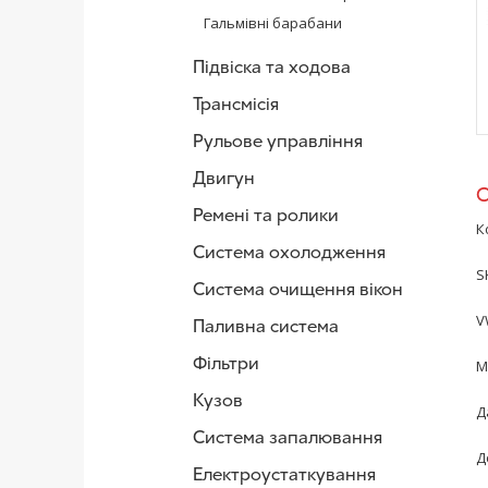
Гальмівні барабани
Підвіска та ходова
Трансмісія
Рульове управління
Двигун
Ремені та ролики
К
Система охолодження
S
Система очищення вікон
V
Паливна система
Фільтри
М
Кузов
Д
Система запалювання
Д
Електроустаткування