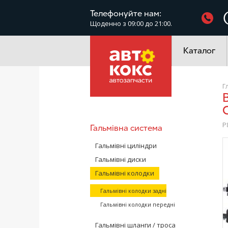
Фільтри
Телефонуйте нам:
Щоденно з 09:00 до 21:00.
Електроустатк
Каталог
Г
Brembo P85135 Колодки гальмові задні 
P
Гальмівна система
/
Гальмівні циліндри
Гальмівні диски
Гальмівні колодки
Гальмівні колодки задні
Гальмівні колодки передні
Гальмівні шланги / троса