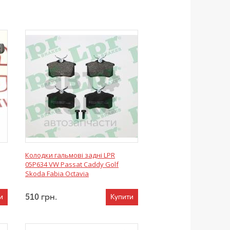
Колодки гальмові задні LPR
05P634 VW Passat Caddy Golf
Skoda Fabia Octavia
510
грн.
и
Купити