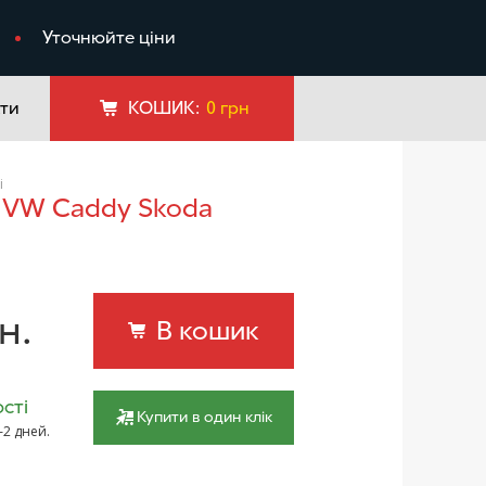
я
Уточнюйте ціни
ти
КОШИК:
0
грн
і
н.
В кошик
сті
Купити в один клік
–2 дней.