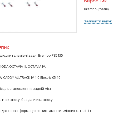
Виробник
Brembo (Італія)
Залишити відгук
Опис
олодки гальмівні задні
Brembo
P85135
KODA OCTAVIA III, OCTAVIA IV;
W CADDY ALLTRACK IV 1.0-Electric 05.10-
ісце встановлення: задній міст
атчик зносу: без датчика зносу
одаткова інформація: з гвинтами гальмівних сателітів