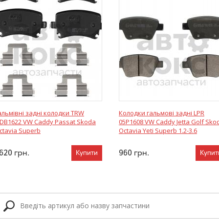
альмівні задні колодки TRW
Колодки гальмові задні LPR
DB1622 VW Caddy Passat Skoda
05P1608 VW Caddy Jetta Golf Sko
ctavia Superb
Octavia Yeti Superb 1.2-3.6
620
грн.
960
грн.
Купити
Купит