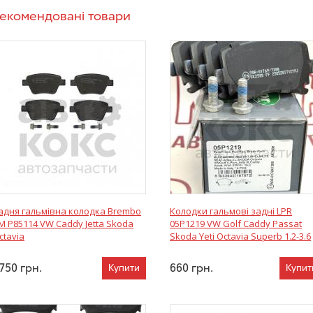
екомендовані товари
адня гальмівна колодка Brembo
Колодки гальмові задні LPR
M P85114 VW Caddy Jetta Skoda
05P1219 VW Golf Caddy Passat
ctavia
Skoda Yeti Octavia Superb 1.2-3.6
750
грн.
660
грн.
Купити
Купит