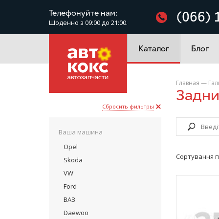
Фільтри
Телефонуйте нам:
(066) 
Щоденно з 09:00 до 21:00.
Електроустаткування
Каталог
Блог
Главная
—
Гал
Задн
Сбросить фильтры
Ваша машина
Opel
Сортування п
Skoda
VW
Ford
ВАЗ
Daewoo