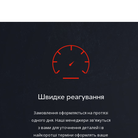
вы зам
на торм
вы заме
Водить машин
тормозной сис
Выбрать подх
автомобилям. 
Интернет-мага
оригинальные
Для заказа т
116−33−11
.
Если вы не на
Швидке реагування
помогут подоб
Замовлення оформляється на протязі
одного дня. Наші менеджери зв'яжуться
з вами для уточнення деталей і в
найкоротші терміни оформлять ваше