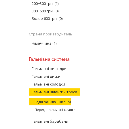
200−300 грн.
(1)
курсировала п
300−600 грн.
(0)
и функциях то
Более 600 грн.
(0)
Что такое т
Тормозные шла
Страна производитель
под давление
Німеччина
(1)
Краткая ист
Первые автом
немалых усили
Гальмівна система
изобрел авто
Гальмівні циліндри
Суть механизм
Гальмівні диски
по которым до
Гальмівні колодки
те активирова
их движение.
Гальмівні шланги / троса
Устройство 
Задні гальмівні шланги
Тормозной шла
Передні гальмівні шланги
Для изготовле
Гальмівні барабани
волокна из ст
очень низких 