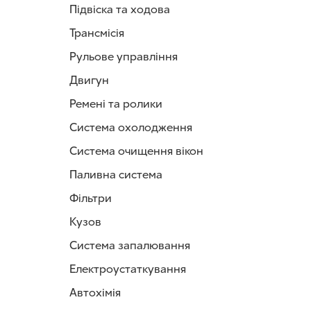
Підвіска та ходова
В тормозных с
Трансмісія
Тормозные шл
фитингам. Он
Рульове управління
Выделяют четы
Двигун
наконеч
Ремені та ролики
наконеч
наконеч
Система охолодження
наконеч
Система очищення вікон
Принцип ра
Паливна система
Когда механич
жидкость из б
Фільтри
тормозных цил
Кузов
к тормозным д
Система запалювання
Причины и п
Тормозные шла
Електроустаткування
Поэтому нужно
Автохімія
Тормозной шла