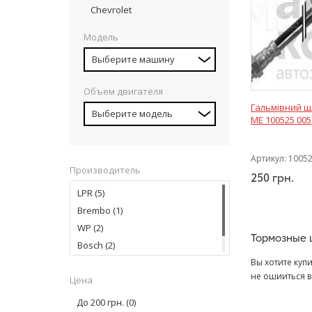
Chevrolet
Модель
Выберите машину
Объем двигателя
Гальмівний ш
Выберите модель
ME 100525 00
Артикул:
1005
Производитель
250
грн.
LPR
(5)
Brembo
(1)
WP
(2)
Тормозные 
Bosch
(2)
MEYLE
(1)
Вы хотите куп
не ошииться в
Цена
На сегодня в 
До 200 грн.
(0)
торможение пр