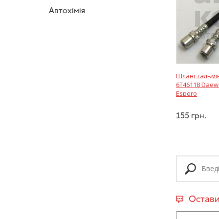
Автохімія
Шланг гальмі
6T46118 Daewo
Espero
155
грн.
Остави