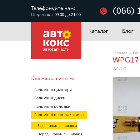
Фільтри
Телефонуйте нам:
(066) 
Щоденно з 09:00 до 21:00.
Електроустаткування
Каталог
Блог
Главная
—
Гал
WPG17
WPG17
Гальмівна система
/>
Гальмівні циліндри
Гальмівні диски
Гальмівні колодки
Гальмівні шланги / троса
Задні гальмівні шланги
Передні гальмівні шланги