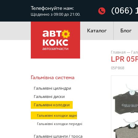
Фільтри
Телефонуйте нам:
(066) 
Щоденно з 09:00 до 21:00.
Електроустаткування
Каталог
Блог
Главная
—
Гал
LPR 05
05P868
Гальмівна система
/>
Гальмівні циліндри
Гальмівні диски
Гальмівні колодки
Гальмівні колодки задні
Гальмівні колодки передні
Гальмівні шланги / троса