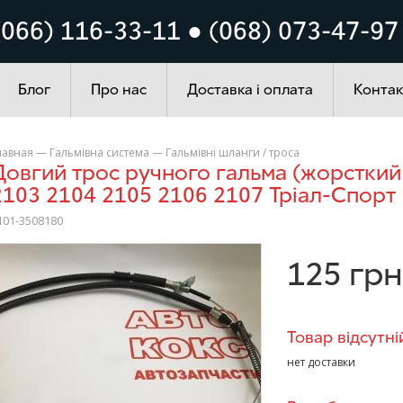
Кузов
Система запалюванн
(066) 116-33-11 ● (068) 073-47-97
ування
Автохімія
Блог
Про нас
Доставка і оплата
Контак
лавная
—
Гальмівна система
—
Гальмівні шланги / троса
ий кожух) ВАЗ 2101 2102
2103 2104 2105 2106 2107 Тріал-Спорт
101-3508180
>
125
грн
Товар відсутні
нет доставки