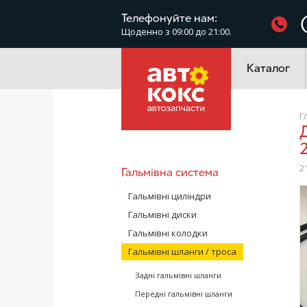
Фільтри
Телефонуйте нам:
Щоденно з 09:00 до 21:00.
Електроустатк
Каталог
Г
Довгий трос ручного гальма (жорстк
2
Гальмівна система
/
Гальмівні циліндри
Гальмівні диски
Гальмівні колодки
Гальмівні шланги / троса
Задні гальмівні шланги
Передні гальмівні шланги