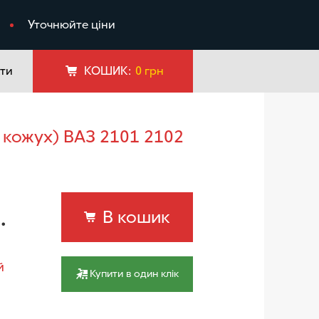
я
Уточнюйте ціни
ти
КОШИК:
0
грн
.
В кошик
й
Купити в один клік