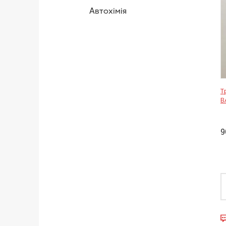
Автохімія
Т
В
9