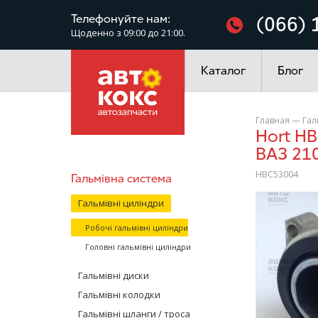
Фільтри
Телефонуйте нам:
(066) 
Щоденно з 09:00 до 21:00.
Електроустаткування
Каталог
Блог
Главная
—
Гал
Hort HBC53004 Передній гальмівний циліндр лівий зовнішній
ВАЗ 21
HBC53004
Гальмівна система
/>
Гальмівні циліндри
Робочі гальмівні циліндри
Головні гальмівні циліндри
Гальмівні диски
Гальмівні колодки
Гальмівні шланги / троса