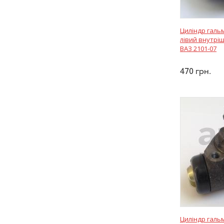
Циліндр галь
лівий внутріш
ВАЗ 2101-07
470
грн.
Циліндр гальм