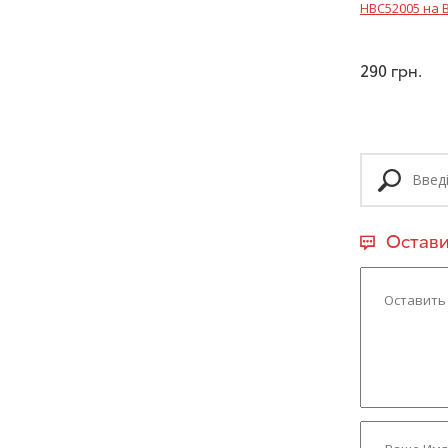
HBC52005 на В
290
грн.
Остави