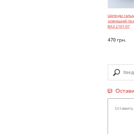
Циліндр галь
зовнішній пр
ВАЗ 2101-07
470
грн.
Остави