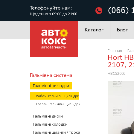
Фільтри
Телефонуйте нам:
(066) 
Щоденно з 09:00 до 21:00.
Електроустаткування
Каталог
Блог
Главная
—
Гал
Hort HBC52005 гальмівний циліндр задній ВАЗ 2105, 2106,
2107, 2
HBC52005
Гальмівна система
/>
Гальмівні циліндри
Робочі гальмівні циліндри
Головні гальмівні циліндри
Гальмівні диски
Гальмівні колодки
Гальмівні шланги / троса