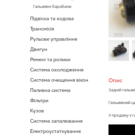
Гальмівні барабани
Підвіска та ходова
Трансмісія
Рульове управління
Двигун
Ремені та ролики
/>
/
Система охолодження
Система очищення вікон
Опис
Паливна система
Задній гальмі
Фільтри
Гальмівний ц
Кузов
У продажу є га
Система запалювання
Електроустаткування